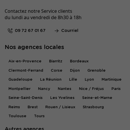
Contactez notre Service clients
du lundi au vendredi de 8h30 à 18h
09 72 67 01 67
Courriel
Nos agences locales
Aix-en-Provence
Biarritz
Bordeaux
Clermont-Ferrand
Corse
Dijon
Grenoble
Guadeloupe
La Réunion
Lille
Lyon
Martinique
Montpellier
Nancy
Nantes
Nice / Fréjus
Paris
Seine-Saint-Denis
Les Yvelines
Seine-et-Marne
Reims
Brest
Rouen / Lisieux
Strasbourg
Toulouse
Tours
Autres agences