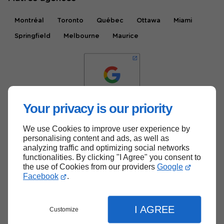
Montréal
Toronto
Québec
Ottawa
Miami
Springfield
Melbourne
Maurice
Your privacy is our priority
We use Cookies to improve user experience by
Haut de page
personalising content and ads, as well as
analyzing traffic and optimizing social networks
functionalities. By clicking "I Agree" you consent to
the use of Cookies from our providers
Google
Facebook
.
I AGREE
Customize