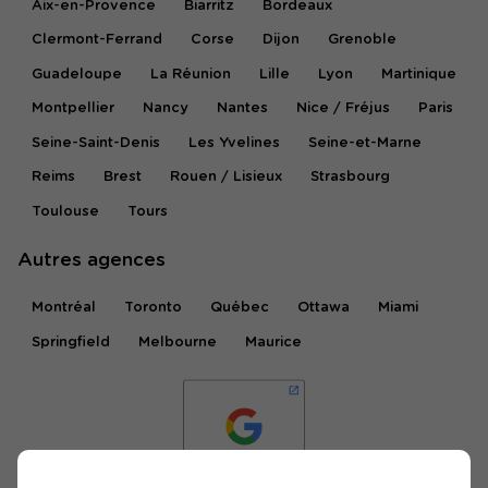
Aix-en-Provence
Biarritz
Bordeaux
Clermont-Ferrand
Corse
Dijon
Grenoble
Guadeloupe
La Réunion
Lille
Lyon
Martinique
Montpellier
Nancy
Nantes
Nice / Fréjus
Paris
Seine-Saint-Denis
Les Yvelines
Seine-et-Marne
Reims
Brest
Rouen / Lisieux
Strasbourg
Toulouse
Tours
Autres agences
Montréal
Toronto
Québec
Ottawa
Miami
Springfield
Melbourne
Maurice