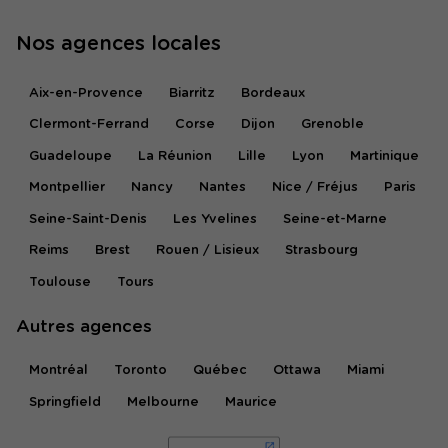
Nos agences locales
Aix-en-Provence
Biarritz
Bordeaux
Clermont-Ferrand
Corse
Dijon
Grenoble
Guadeloupe
La Réunion
Lille
Lyon
Martinique
Montpellier
Nancy
Nantes
Nice / Fréjus
Paris
Seine-Saint-Denis
Les Yvelines
Seine-et-Marne
Reims
Brest
Rouen / Lisieux
Strasbourg
Toulouse
Tours
Autres agences
Montréal
Toronto
Québec
Ottawa
Miami
Springfield
Melbourne
Maurice