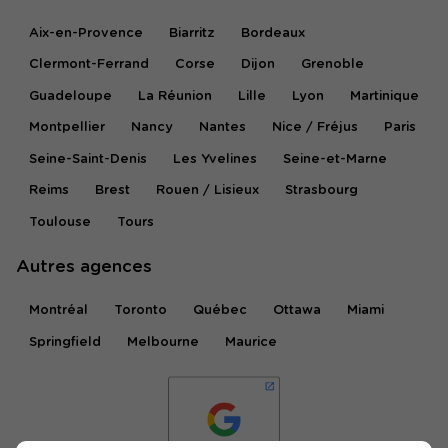
Aix-en-Provence
Biarritz
Bordeaux
Clermont-Ferrand
Corse
Dijon
Grenoble
Guadeloupe
La Réunion
Lille
Lyon
Martinique
Montpellier
Nancy
Nantes
Nice / Fréjus
Paris
Seine-Saint-Denis
Les Yvelines
Seine-et-Marne
Reims
Brest
Rouen / Lisieux
Strasbourg
Toulouse
Tours
Autres agences
Montréal
Toronto
Québec
Ottawa
Miami
Springfield
Melbourne
Maurice