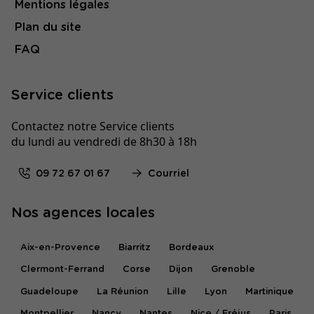
Mentions légales
Plan du site
FAQ
Service clients
Contactez notre Service clients
du lundi au vendredi de 8h30 à 18h
09 72 67 01 67
Courriel
Nos agences locales
Aix-en-Provence
Biarritz
Bordeaux
Clermont-Ferrand
Corse
Dijon
Grenoble
Guadeloupe
La Réunion
Lille
Lyon
Martinique
Montpellier
Nancy
Nantes
Nice / Fréjus
Paris