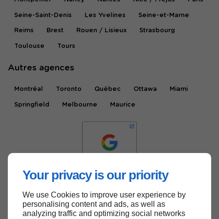
Seine-Saint-Denis
Les Yvelines
Seine-et-Marne
Reims
Brest
Rouen / Lisieux
Strasbourg
Toulouse
Tours
Autres agences
Montréal
Toronto
Québec
Ottawa
Miami
Springfield
Melbourne
Maurice
Your privacy is our priority
We use Cookies to improve user experience by
Haut de page
personalising content and ads, as well as
analyzing traffic and optimizing social networks