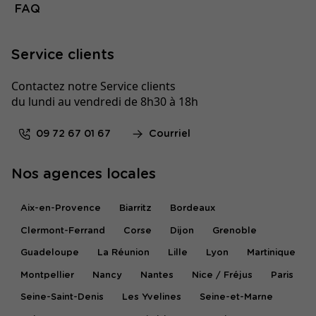
FAQ
Service clients
Contactez notre Service clients
du lundi au vendredi de 8h30 à 18h
09 72 67 01 67
Courriel
Nos agences locales
Aix-en-Provence
Biarritz
Bordeaux
Clermont-Ferrand
Corse
Dijon
Grenoble
Guadeloupe
La Réunion
Lille
Lyon
Martinique
Montpellier
Nancy
Nantes
Nice / Fréjus
Paris
Seine-Saint-Denis
Les Yvelines
Seine-et-Marne