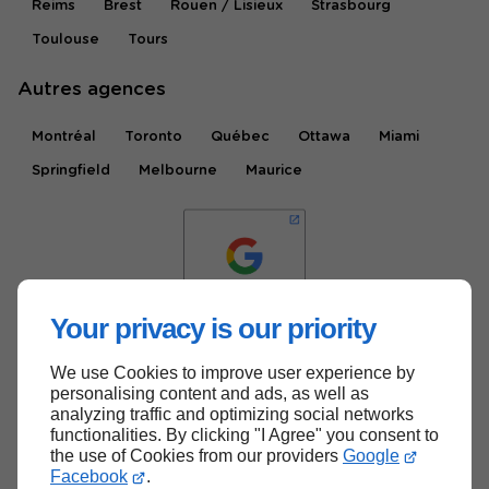
Reims
Brest
Rouen / Lisieux
Strasbourg
Toulouse
Tours
Autres agences
Montréal
Toronto
Québec
Ottawa
Miami
Springfield
Melbourne
Maurice
Your privacy is our priority
We use Cookies to improve user experience by
Haut de page
personalising content and ads, as well as
analyzing traffic and optimizing social networks
functionalities. By clicking "I Agree" you consent to
the use of Cookies from our providers
Google
Facebook
.