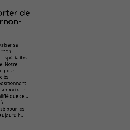
orter de
urnon-
îtriser sa
urnon-
 "spécialités
e. Notre
ue pour
clés
positionnent
us apporte un
lifié que celui
 à
sé pour les
aujourd'hui