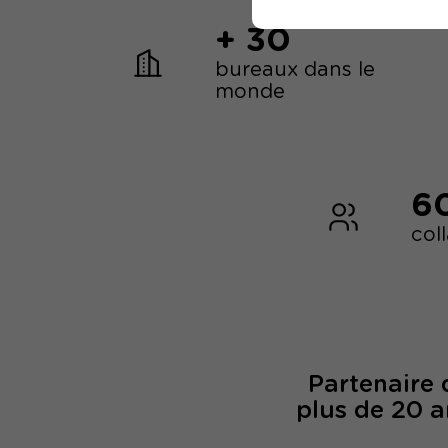
+ 30
bureaux dans le
monde
6
col
Partenaire
plus de 20 a