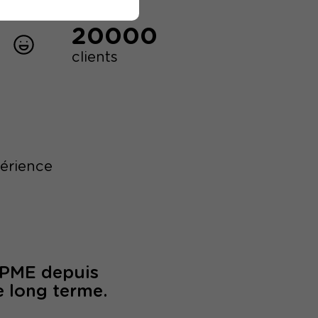
20000
clients
périence
/PME depuis
e long terme.