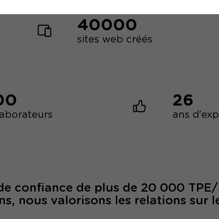
40000
sites web créés
00
26
laborateurs
ans d'ex
 de confiance de plus de 20 000 TPE
ns, nous valorisons les relations sur l