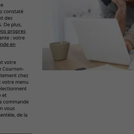
ne
z constaté
nt des
. De plus,
vos propres
ante : votre
nde en
t votre
de Cournon-
ctement chez
 : votre menu
sélectionnent
 et
z la commande
in vous
entèle, de la