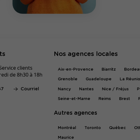
ts
Nos agences locales
ervice clients
Aix-en-Provence
Biarritz
Bordea
redi de 8h30 à 18h
Grenoble
Guadeloupe
La Réuni
67
Courriel
Nancy
Nantes
Nice / Fréjus
P
Seine-et-Marne
Reims
Brest
Autres agences
Montréal
Toronto
Québec
Ot
Maurice