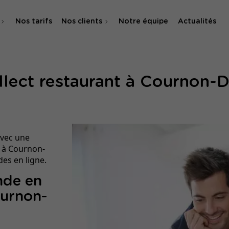
Nos tarifs
Nos clients
Notre équipe
Actualités
O
ollect restaurant à Cournon-
 & SMA
avec une
t à Cournon-
es en ligne.
nde en
ournon-