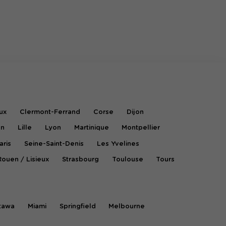
ux
Clermont-Ferrand
Corse
Dijon
on
Lille
Lyon
Martinique
Montpellier
aris
Seine-Saint-Denis
Les Yvelines
Rouen / Lisieux
Strasbourg
Toulouse
Tours
tawa
Miami
Springfield
Melbourne