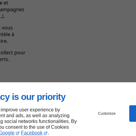
e et
s campagnes
.).
, vous
ntèle à
ire.
collect pour
rts.
Les
forces
de Linkeo
cy is our priority
 improve user experience by
Customize
nt and ads, as well as analyzing
ng social networks functionalities. By
you consent to the use of Cookies
Google
Facebook
.