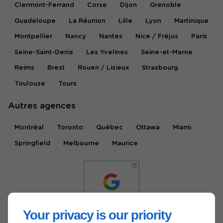
Clermont-Ferrand
Corse
Dijon
Grenoble
Guadeloupe
La Réunion
Lille
Lyon
Martinique
Montpellier
Nancy
Nantes
Nice / Fréjus
Paris
Seine-Saint-Denis
Les Yvelines
Seine-et-Marne
Reims
Brest
Rouen / Lisieux
Strasbourg
Toulouse
Tours
Autres agences
Montréal
Toronto
Québec
Ottawa
Miami
Springfield
Melbourne
Maurice
Your privacy is our priority