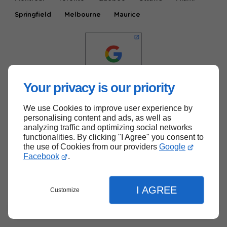
Springfield
Melbourne
Maurice
Your privacy is our priority
We use Cookies to improve user experience by
Haut de page
personalising content and ads, as well as
analyzing traffic and optimizing social networks
functionalities. By clicking "I Agree" you consent to
the use of Cookies from our providers
Google
Facebook
.
I AGREE
Customize
Menu
Contact
Devis