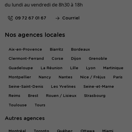
du lundi au vendredi de 8h30 à 18h
09 72 67 01 67
Courriel
Nos agences locales
Aix-en-Provence
Biarritz
Bordeaux
Clermont-Ferrand
Corse
Dijon
Grenoble
Guadeloupe
La Réunion
Lille
Lyon
Martinique
Montpellier
Nancy
Nantes
Nice / Fréjus
Paris
Seine-Saint-Denis
Les Yvelines
Seine-et-Marne
Reims
Brest
Rouen / Lisieux
Strasbourg
Toulouse
Tours
Autres agences
Montréal
Toronto
Québec
Ottawa
Miami