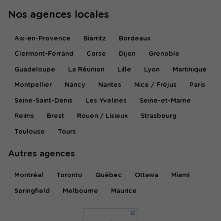
Nos agences locales
Aix-en-Provence
Biarritz
Bordeaux
Clermont-Ferrand
Corse
Dijon
Grenoble
Guadeloupe
La Réunion
Lille
Lyon
Martinique
Montpellier
Nancy
Nantes
Nice / Fréjus
Paris
Seine-Saint-Denis
Les Yvelines
Seine-et-Marne
Reims
Brest
Rouen / Lisieux
Strasbourg
Toulouse
Tours
Autres agences
Montréal
Toronto
Québec
Ottawa
Miami
Springfield
Melbourne
Maurice