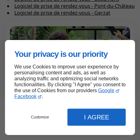
Logiciel de prise de rendez-vous - Pont-du-Château
Logiciel de prise de rendez-vous - Gerzat
Your privacy is our priority
We use Cookies to improve user experience by
personalising content and ads, as well as
analyzing traffic and optimizing social networks
functionalities. By clicking "I Agree" you consent to
the use of Cookies from our providers
Google
Facebook
.
I AGREE
Customize
Les
forces
de Linkeo
Menu
Contact
Devis